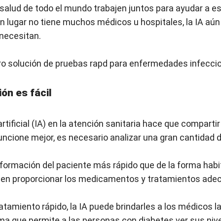
salud de todo el mundo trabajen juntos para ayudar a e
 un lugar no tiene muchos médicos u hospitales, la IA aú
 necesitan.
ro
solución de pruebas rapd para enfermedades infecc
ón es fácil
 artificial (IA) en la atención sanitaria hace que compar
 funcione mejor, es necesario analizar una gran cantidad
formación del paciente más rápido que de la forma habitu
en proporcionar los medicamentos y tratamientos ade
ratamiento rápido, la IA puede brindarles a los médicos 
ma que permite a las personas con diabetes ver sus niv