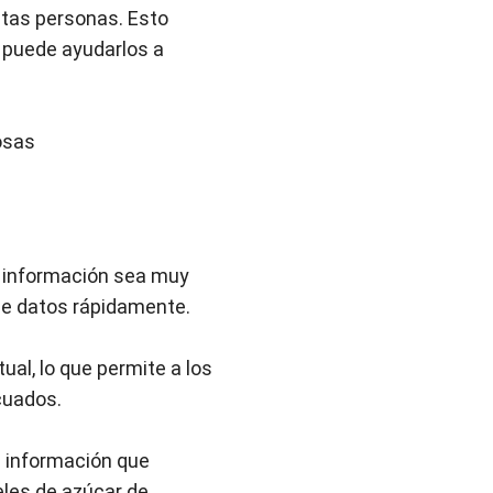
stas personas. Esto
n puede ayudarlos a
iosas
tir información sea muy
 de datos rápidamente.
al, lo que permite a los
cuados.
la información que
eles de azúcar de