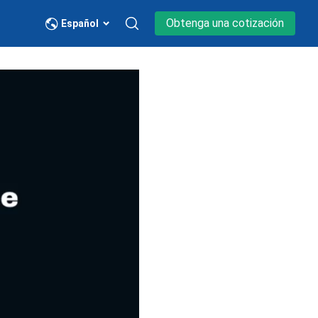
Obtenga una cotización
Español