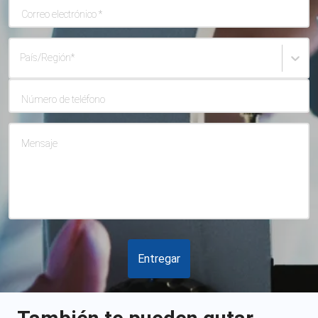
Correo electrónico
*
País/Región
*
Número de teléfono
Mensaje
Entregar