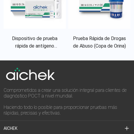
Dispositivo de prueba
Prueba Rápida de Drogas
rápida de antígeno
de Abuso (Copa de Orina)
específico de próstata
PSA Ultra (sangre
entera/suero/plasma)
Comprometidos a crear una solución integral para clientes de
diagnóstico POCT a nivel mundial.
Haciendo todo lo posible para proporcionar pruebas más
rápidas, precisas y efectivas.
AICHEK