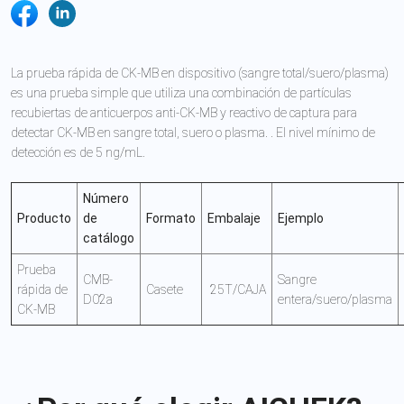
La prueba rápida de CK-MB en dispositivo (sangre total/suero/plasma)
es una prueba simple que utiliza una combinación de partículas
recubiertas de anticuerpos anti-CK-MB y reactivo de captura para
detectar CK-MB en sangre total, suero o plasma. . El nivel mínimo de
detección es de 5 ng/mL.
Número
Producto
de
Formato
Embalaje
Ejemplo
catálogo
Prueba
CMB-
Sangre
rápida de
Casete
25T/CAJA
D02a
entera/suero/plasma
CK-MB