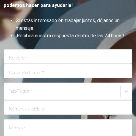
podemos hacer para ayudarle!
Si estás interesado en trabajar juntos, déjanos un
mensaje.
¡Recibirá nuestra respuesta dentro de las 24 horas!
Nombre
*
Correo electrónico
*
País/Región
*
Número de teléfono
Mensaje