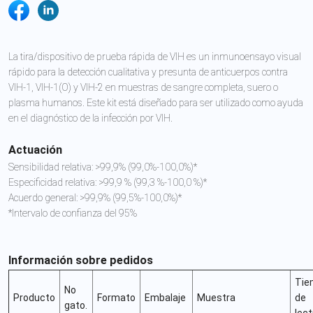
La tira/dispositivo de prueba rápida de VIH es un inmunoensayo visual
rápido para la detección cualitativa y presunta de anticuerpos contra
VIH-1, VIH-1(O) y VIH-2 en muestras de sangre completa, suero o
plasma humanos. Este kit está diseñado para ser utilizado como ayuda
en el diagnóstico de la infección por VIH.
Actuación
Sensibilidad relativa: >99,9% (99,0%-100,0%)*
Especificidad relativa: >99,9 % (99,3 %-100,0 %)*
Acuerdo general: >99,9% (99,5%-100,0%)*
*Intervalo de confianza del 95%
Información sobre pedidos
Tie
No
Producto
Formato
Embalaje
Muestra
de
gato.