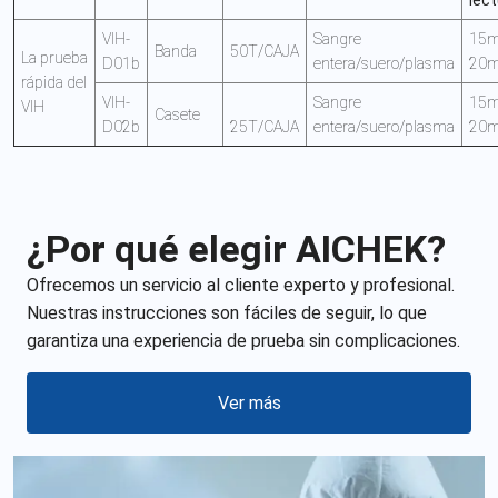
lec
VIH-
Sangre
15m
Banda
50T/CAJA
La prueba
D01b
entera/suero/plasma
20m
rápida del
VIH-
Sangre
15m
VIH
Casete
D02b
25T/CAJA
entera/suero/plasma
20m
¿Por qué elegir AICHEK?
Ofrecemos un servicio al cliente experto y profesional.
Nuestras instrucciones son fáciles de seguir, lo que
garantiza una experiencia de prueba sin complicaciones.
Ver más