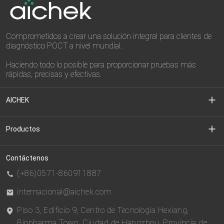
Comprometidos a crear una solución integral para clientes de
diagnóstico POCT a nivel mundial.
Haciendo todo lo posible para proporcionar pruebas más
rápidas, precisas y efectivas.
AICHEK
Sobre nosotros
Productos
Centro de Medios
Diagnóstico Clínico
Contáctenos
(+86)0571-860911887
Centro de descargas
CDMO
internacional@aichek.com
Piso 3, Edificio 9, Centro de Tecnología Hexiang,
política de privacidad
BIOESTE
Biopharma Town, Ciudad de Hangzhou, Provincia de