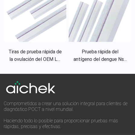
Tiras de prueba rápida de
Prueba rápida del
la ovulación del OEM LH
antígeno del dengue Ns1
de la prueba rápida de la
de la hoja sin cortar del
hoja sin cortar de la orina
dengue Ns1 Rdt
modificada para requisitos
particulares
Comprometidos a crear una solución integral para clientes de
diagnóstico POCT a nivel mundial.
Haciendo todo lo posible para proporcionar pruebas más
rápidas, precisas y efectivas.