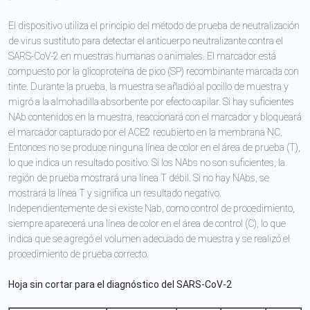
El dispositivo utiliza el principio del método de prueba de neutralización
de virus sustituto para detectar el anticuerpo neutralizante contra el
SARS-CoV-2 en muestras humanas o animales. El marcador está
compuesto por la glicoproteína de pico (SP) recombinante marcada con
tinte. Durante la prueba, la muestra se añadió al pocillo de muestra y
migró a la almohadilla absorbente por efecto capilar. Si hay suficientes
NAb contenidos en la muestra, reaccionará con el marcador y bloqueará
el marcador capturado por el ACE2 recubierto en la membrana NC.
Entonces no se produce ninguna línea de color en el área de prueba (T),
lo que indica un resultado positivo. Si los NAbs no son suficientes, la
región de prueba mostrará una línea T débil. Si no hay NAbs, se
mostrará la línea T y significa un resultado negativo.
Independientemente de si existe Nab, como control de procedimiento,
siempre aparecerá una línea de color en el área de control (C), lo que
indica que se agregó el volumen adecuado de muestra y se realizó el
procedimiento de prueba correcto.
Hoja sin cortar para el diagnóstico del SARS-CoV-2