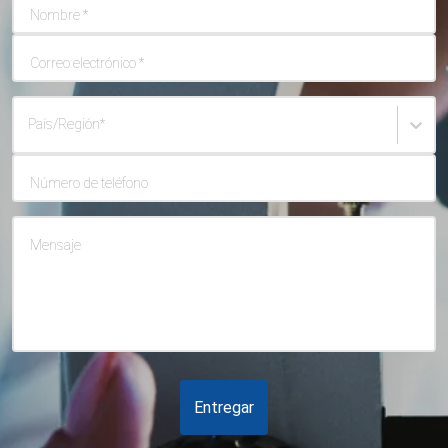
Nombre
*
Correo electrónico
*
País/Región
*
Número de teléfono
Mensaje
Entregar