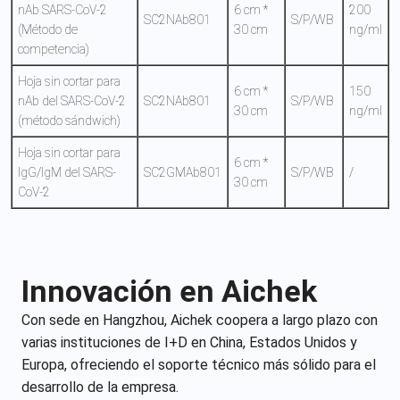
nAb SARS-CoV-2
6 cm *
200
SC2NAb801
S/P/WB
(Método de
30 cm
ng/ml
competencia)
Hoja sin cortar para
6 cm *
150
nAb del SARS-CoV-2
SC2NAb801
S/P/WB
30 cm
ng/ml
(método sándwich)
Hoja sin cortar para
6 cm *
IgG/IgM del SARS-
SC2GMAb801
S/P/WB
/
30 cm
CoV-2
Innovación en Aichek
Con sede en Hangzhou, Aichek coopera a largo plazo con
varias instituciones de I+D en China, Estados Unidos y
Europa, ofreciendo el soporte técnico más sólido para el
desarrollo de la empresa.