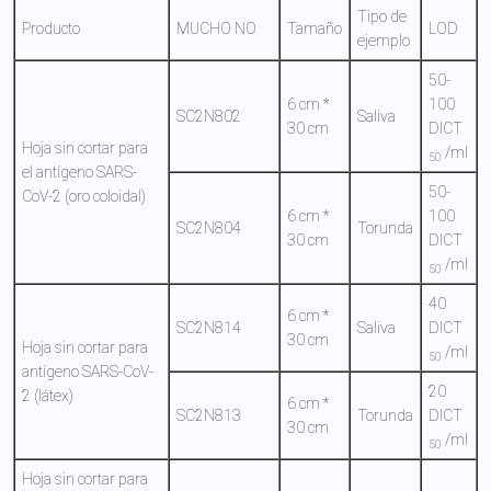
Tipo de
Producto
MUCHO NO
Tamaño
LOD
ejemplo
50-
6 cm *
100
SC2N802
Saliva
30 cm
DICT
Hoja sin cortar para
/ml
50
el antígeno SARS-
50-
CoV-2 (oro coloidal)
6 cm *
100
SC2N804
Torunda
30 cm
DICT
/ml
50
40
6 cm *
SC2N814
Saliva
DICT
30 cm
Hoja sin cortar para
/ml
50
antígeno SARS-CoV-
20
2 (látex)
6 cm *
SC2N813
Torunda
DICT
30 cm
/ml
50
Hoja sin cortar para