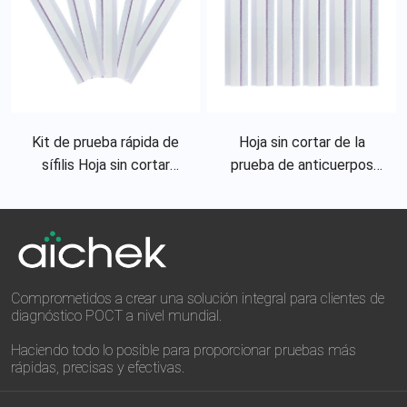
Kit de prueba rápida de
Hoja sin cortar de la
sífilis Hoja sin cortar
prueba de anticuerpos
Prueba rápida Tiras de
neutralizantes de la
prueba de sífilis
competencia para 2019-
NCov
Comprometidos a crear una solución integral para clientes de
diagnóstico POCT a nivel mundial.
Haciendo todo lo posible para proporcionar pruebas más
rápidas, precisas y efectivas.