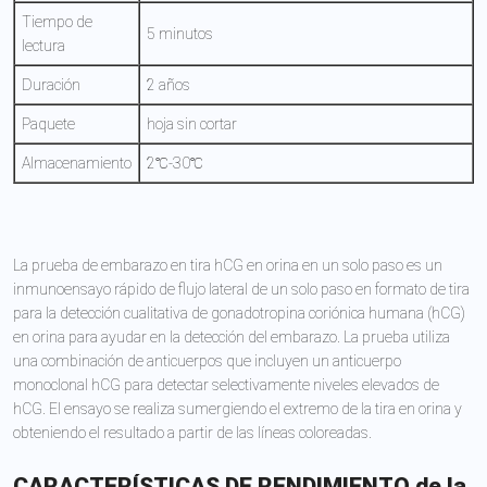
Tiempo de
5 minutos
lectura
Duración
2 años
Paquete
hoja sin cortar
Almacenamiento
2℃-30℃
La prueba de embarazo en tira hCG en orina en un solo paso es un
inmunoensayo rápido de flujo lateral de un solo paso en formato de tira
para la detección cualitativa de gonadotropina coriónica humana (hCG)
en orina para ayudar en la detección del embarazo. La prueba utiliza
una combinación de anticuerpos que incluyen un anticuerpo
monoclonal hCG para detectar selectivamente niveles elevados de
hCG. El ensayo se realiza sumergiendo el extremo de la tira en orina y
obteniendo el resultado a partir de las líneas coloreadas.
CARACTERÍSTICAS DE RENDIMIENTO de la