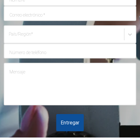
Correo electrónico
*
País/Región
*
Número de teléfono
Mensaje
Entregar