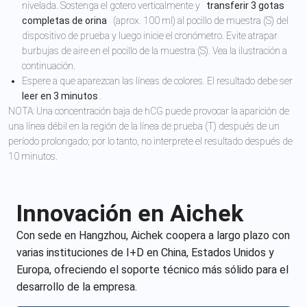
nivelada. Sostenga el gotero verticalmente y
transferir 3 gotas
completas de orina
(aprox. 100 ml) al pocillo de muestra (S) del
dispositivo de prueba y luego inicie el cronómetro. Evite atrapar
burbujas de aire en el pocillo de la muestra (S). Vea la ilustración a
continuación.
Espere a que aparezcan las líneas de colores. El resultado debe ser
leer en 3 minutos
.
NOTA: Una concentración baja de hCG puede provocar la aparición de
una línea débil en la región de la línea de prueba (T) después de un
período prolongado; por lo tanto, no interprete el resultado después de
10 minutos.
Innovación en Aichek
Con sede en Hangzhou, Aichek coopera a largo plazo con
varias instituciones de I+D en China, Estados Unidos y
Europa, ofreciendo el soporte técnico más sólido para el
desarrollo de la empresa.