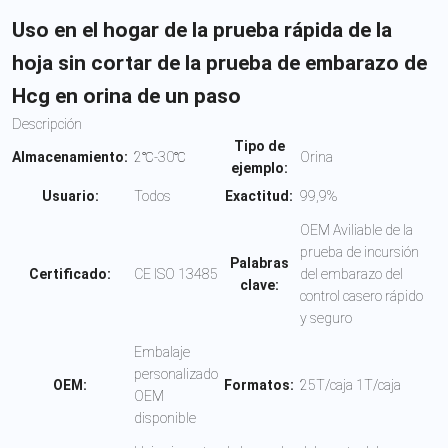
Uso en el hogar de la prueba rápida de la
hoja sin cortar de la prueba de embarazo de
Hcg en orina de un paso
Descripción
Tipo de
Almacenamiento:
2℃-30℃
Orina
ejemplo:
Usuario:
Todos
Exactitud:
99,9%
OEM Aviliable de la
prueba de incursión
Palabras
Certificado:
CE ISO 13485
del embarazo del
clave:
control casero rápido
y seguro
Embalaje
personalizado
OEM:
Formatos:
25T/caja 1T/caja
OEM
disponible