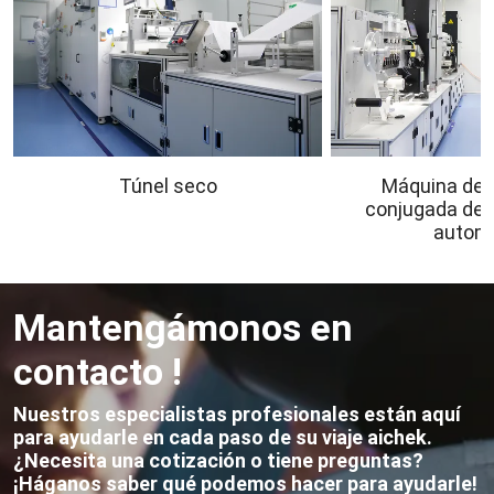
Túnel seco
Máquina de 
conjugada de 
autom
Mantengámonos en
contacto !
Nuestros especialistas profesionales están aquí
para ayudarle en cada paso de su viaje aichek.
¿Necesita una cotización o tiene preguntas?
¡Háganos saber qué podemos hacer para ayudarle!