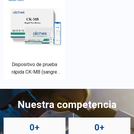
Dispositivo de prueba
rápida CK-MB (sangre
entera/suero/plasma)
Nuestra competencia
0
+
0
+