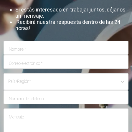
Si estás interesado en trabajar juntos, déjanos
un mensaje.
¡Recibirá nuestra respuesta dentro de las 24
horas!
Nombre
*
Correo electrónico
*
País/Región
*
Número de teléfono
Mensaje