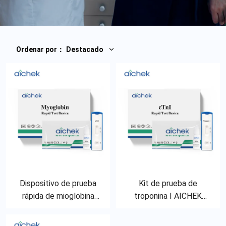
Ordenar por
：
Destacado
Dispositivo de prueba
Kit de prueba de
rápida de mioglobina
troponina I AICHEK
(sangre
(sangre
entera/suero/plasma)
total/suero/plasma)