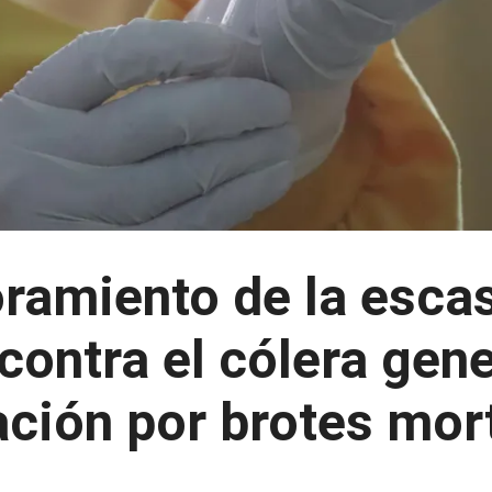
ramiento de la esca
contra el cólera gen
ción por brotes mor