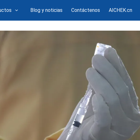
uctos
Blog y noticias
Contáctenos
AICHEK.cn