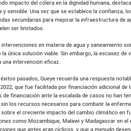
ndo impacto del cólera en la dignidad humana, destac
y sensible. Una vez que se establece la confianza, lo
das secundarias para mejorar la infraestructura de 
len ser limitados.
 intervenciones en materia de agua y saneamiento son d
la única solución viable. Sin embargo, la escasez de 
 una intervención eficaz.
s éxitos pasados, Gueye recuerda una respuesta notabl
 2022, que fue facilitada por financiación adicional de
es de financiación ante la escalada de casos no han ten
s sin los recursos necesarios para combatir la enferm
sobre el creciente impacto del cambio climático en fu
iones como Mozambique, Malawi y Madagascar en el es
ciones que antes eran cíclicos, y que a menudo dese