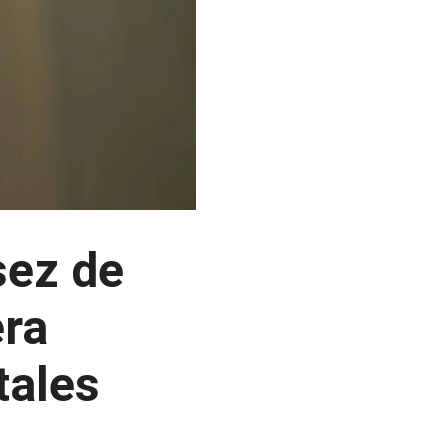
sez de
era
tales